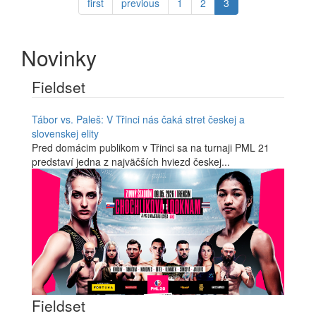
first
previous
1
2
3
Novinky
Fieldset
Tábor vs. Paleš: V Třinci nás čaká stret českej a
slovenskej elity
Pred domácim publikom v Třinci sa na turnaji PML 21
predstaví jedna z najväčších hviezd českej...
Fieldset