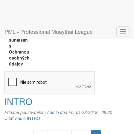
mail
Odesláním formuláře souhlasím s Ochranou osobních
údajů
Odoslaním
PML - Professional Muaythai League
Toggl
formuláru
navig
súhlasím
s
Ochranou
osobných
údajov
Odeslat
Čítať viac
o Zanechajte nám svoj e-mail
INTRO
Pridané používateľom
Admin
dňa Po, 01/28/2019 - 09:30
Čítať viac
o INTRO