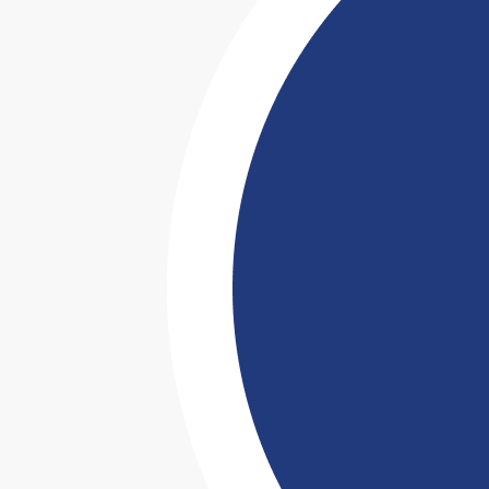
NEJBLIŽŠÍ TURNAJ
Fieldset
PML 21
Sportovní hala STaRS, Třinec
sobota, říjen 3, 2026 - 17:30
Po letní pauze se organizace PML vrací ve velkém stylu –
tentokrát do Třince! Připravte se na večer nabitý
adrenalinem, emocemi a těmi nejatraktivnějšími zápasy
v Muaythai, K1 a MMA. Čeká vás jedinečná sportovní show,
která...
Koupit lístky
Více info