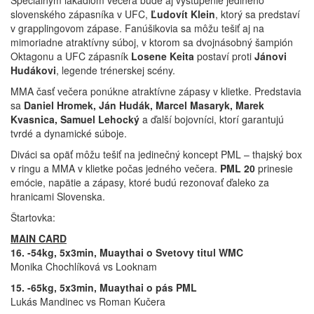
Špeciálnym lákadlom večera bude aj vystúpenie jediného
slovenského zápasníka v UFC,
Ľudovít Klein
, ktorý sa predstaví
v grapplingovom zápase. Fanúšikovia sa môžu tešiť aj na
mimoriadne atraktívny súboj, v ktorom sa dvojnásobný šampión
Oktagonu a UFC zápasník
Losene Keita
postaví proti
Jánovi
Hudákovi
, legende trénerskej scény.
MMA časť večera ponúkne atraktívne zápasy v klietke. Predstavia
sa
Daniel Hromek, Ján Hudák, Marcel Masaryk, Marek
Kvasnica, Samuel Lehocký
a ďalší bojovníci, ktorí garantujú
tvrdé a dynamické súboje.
Diváci sa opäť môžu tešiť na jedinečný koncept PML – thajský box
v ringu a MMA v klietke počas jedného večera.
PML 20
prinesie
emócie, napätie a zápasy, ktoré budú rezonovať ďaleko za
hranicami Slovenska.
Štartovka:
MAIN CARD
16. -54kg, 5x3min, Muaythai o Svetovy titul WMC
Monika Chochlíková vs Looknam
15. -65kg, 5x3min, Muaythai o pás PML
Lukás Mandinec vs Roman Kučera