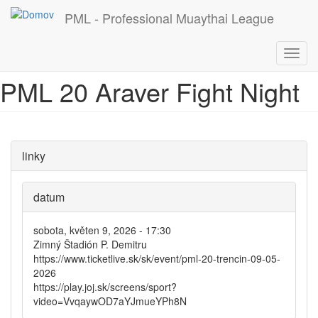
PML - Professional Muaythai League
Skočiť na hlavný obsah
Toggl
navig
PML 20 Araver Fight Night
linky
datum
sobota, květen 9, 2026 - 17:30
Zimný Štadión P. Demitru
https://www.ticketlive.sk/sk/event/pml-20-trencin-09-05-
2026
https://play.joj.sk/screens/sport?
video=VvqaywOD7aYJmueYPh8N