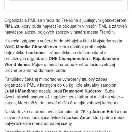
Organizácia PML sa vracia do Trenčína s jubilejným galavečerom
PML 20
, ktorý bude najväčším podujatím v histórii PML a zároveň
najväčšou akciou bojových športov v histórii mesta Trenčín.
Hlavným zápasom večera bude obhajoba titulu Majsterky sveta
WMC
Monika Chochlíková
, ktorá nastúpi proti thajskej
bojovníčke
Looknam
– zápasníčke so skúsenosťami z
prestížnych organizácií
ONE Championship
a
Rajadamnern
World Series
. Pôjde o medzinárodnú konfrontáciu svetovej
úrovne priamo na domácej pôde.
Fanúšikov čaká aj mimoriadne vyhrotený titulový zápas
organizácie PML v kategórii do 65 kg, kde aktuálny šampión
Lukáš Mandinec
nastúpi proti
Romanovi Kučerovi
. Súboj
dvoch silných osobností, napätie medzi tábormi a titul na stole –
zápas, ktorý môže definovať ďalšiu éru tejto váhovej kategórie.
Na štartovke sa predstaví aj šampión do 75 kg
Adrian Ertel
alebo
slovenská vychádzajúca hviezda
Lukáš Antal
, ktorí patria medzi
najvýraznejšie mená domácej scény.