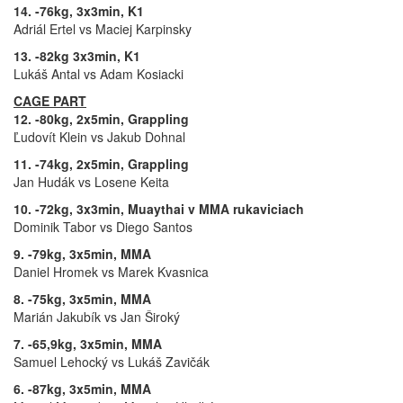
14. -76kg, 3x3min, K1
Adriál Ertel vs Maciej Karpinsky
13. -82kg 3x3min, K1
Lukáš Antal vs Adam Kosiacki
CAGE PART
12. -80kg, 2x5min, Grappling
Ľudovít Klein vs Jakub Dohnal
11. -74kg, 2x5min, Grappling
Jan Hudák vs Losene Keita
10. -72kg, 3x3min, Muaythai v MMA rukaviciach
Dominik Tabor vs Diego Santos
9. -79kg, 3x5min, MMA
Daniel Hromek vs Marek Kvasnica
8. -75kg, 3x5min, MMA
Marián Jakubík vs Jan Široký
7. -65,9kg, 3x5min, MMA
Samuel Lehocký vs Lukáš Zavičák
6. -87kg, 3x5min, MMA