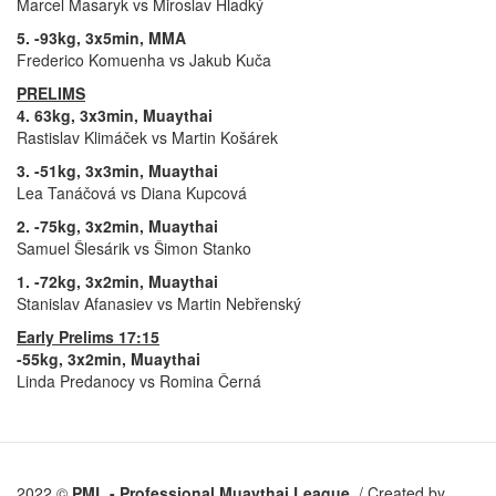
Marcel Masaryk vs Miroslav Hladký
5. -93kg, 3x5min, MMA
Frederico Komuenha vs Jakub Kuča
PRELIMS
4. 63kg, 3x3min, Muaythai
Rastislav Klimáček vs Martin Košárek
3. -51kg, 3x3min, Muaythai
Lea Tanáčová vs Diana Kupcová
2. -75kg, 3x2min, Muaythai
Samuel Šlesárik vs Šimon Stanko
1. -72kg, 3x2min, Muaythai
Stanislav Afanasiev vs Martin Nebřenský
Early Prelims 17:15
-55kg, 3x2min, Muaythai
Linda Predanocy vs Romina Černá
2022 ©
PML - Professional Muaythai League ​
/ Created by