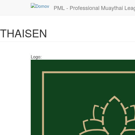
PML - Professional Muaythai Lea
Skočiť
THAISEN
na
hlavný
obsah
Logo: