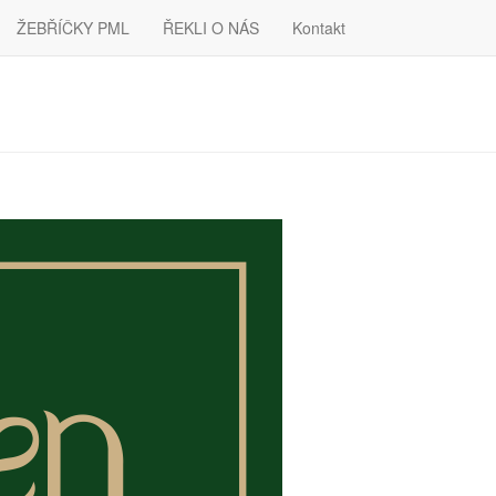
ŽEBŘÍČKY PML
ŘEKLI O NÁS
Kontakt