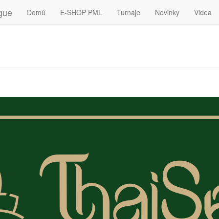
gue
Domů
E-SHOP PML
Turnaje
Novinky
Videa