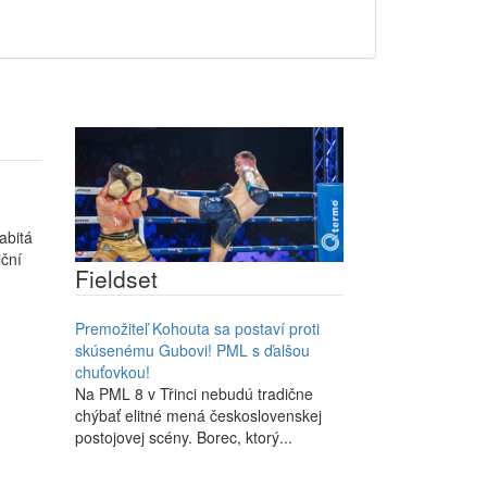
abitá
ční
Fieldset
Premožiteľ Kohouta sa postaví proti
skúsenému Gubovi! PML s ďalšou
chuťovkou!
Na PML 8 v Třinci nebudú tradične
chýbať elitné mená československej
postojovej scény. Borec, ktorý...