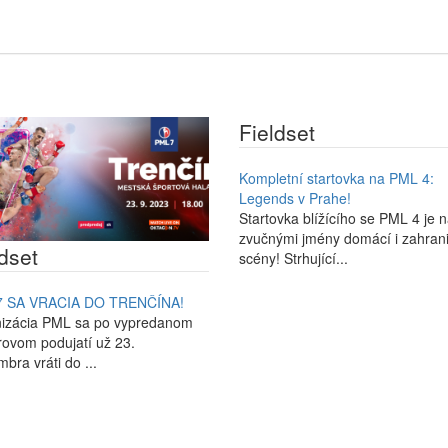
Fieldset
Kompletní startovka na PML 4:
Legends v Prahe!
Startovka blížícího se PML 4 je n
zvučnými jmény domácí i zahrani
dset
scény! Strhující...
7 SA VRACIA DO TRENČÍNA!
izácia PML sa po vypredanom
rovom podujatí už 23.
bra vráti do ...