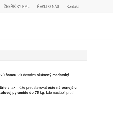
ŽEBŘÍČKY PML
ŘEKLI O NÁS
Kontakt
ovú šancu
tak dostáva
skúsený maďarský
Ertela
tak môže predstavovať
ešte náročnejšiu
itulovej pyramíde do 75 kg
, kde nastúpil proti