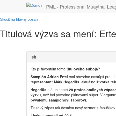
PML - Professional Muaythai Lea
Skočiť na hlavný obsah
Titulová výzva sa mení: Ert
left
Kto je favoritom tohto
titulového súboja
?
Šampión Adrian Ertel
mal pôvodne nastúpiť proti
L
reprezentant Márk Hegedüs
, aktuálne
štvorka reb
Hegedüs
má na konte
28 profesionálnych zápas
výzvu
, než bol pôvodne plánovaný súper. V organiz
bývalému šampiónovi Taborovi
.
Titulový zápas tak dostáva nový rozmer a fanúšikov
Lístky v predaji od 20 €