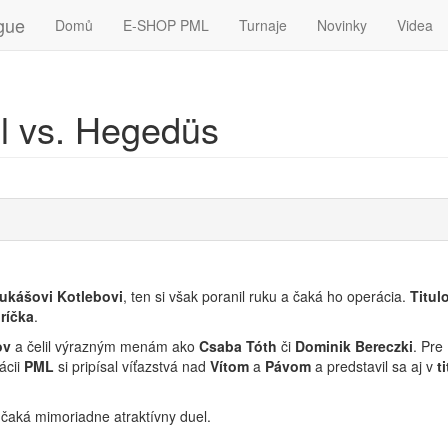
gue
Domů
E-SHOP PML
Turnaje
Novinky
Videa
el vs. Hegedüs
ukášovi Kotlebovi
, ten si však poranil ruku a čaká ho operácia.
Titul
ríčka
.
ov
a čelil výrazným menám ako
Csaba Tóth
či
Dominik Bereczki
. Pre
ácii
PML
si pripísal víťazstvá nad
Vítom
a
Pávom
a predstavil sa aj v
t
 čaká mimoriadne atraktívny duel.