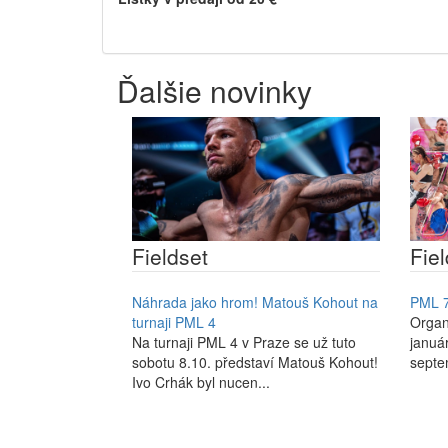
Ďalšie novinky
Fieldset
Fiel
Náhrada jako hrom! Matouš Kohout na
PML 
turnaji PML 4
Organ
Na turnaji PML 4 v Praze se už tuto
januá
sobotu 8.10. představí Matouš Kohout!
septem
Ivo Crhák byl nucen...