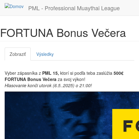
PML - Professional Muaythai League
Skočiť
FORTUNA Bonus Večera
na
hlavný
obsah
Primárne
Zobraziť
(aktívna
Výsledky
karty
karta)
Vyber zápasníka z
PML 15,
ktorí si podľa teba zaslúžia
500€
FORTUNA Bonus Večera
za svoj výkon!
Hlasovanie konči utorok (6.5..2025) o 21:00!