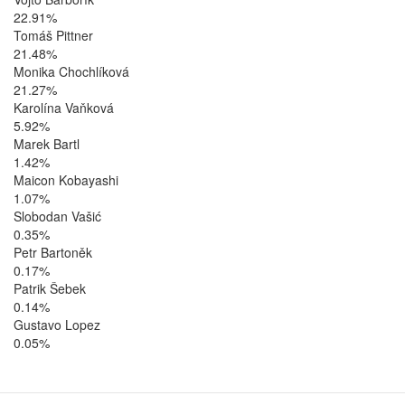
22.91%
Tomáš Pittner
21.48%
Monika Chochlíková
21.27%
Karolína Vaňková
5.92%
Marek Bartl
1.42%
Maicon Kobayashi
1.07%
Slobodan Vašić
0.35%
Petr Bartoněk
0.17%
Patrik Šebek
0.14%
Gustavo Lopez
0.05%