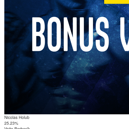
Nicolas Holub
25.23%
Vojto Barborík